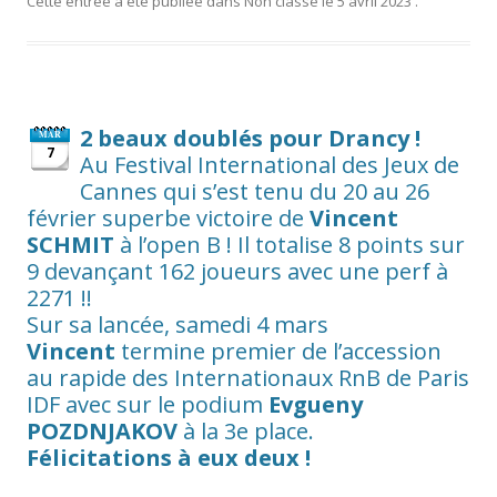
Cette entrée a été publiée dans
Non classé
le
5 avril 2023
.
2 beaux doublés pour Drancy !
MAR
7
Au Festival International des Jeux de
Cannes qui s’est tenu du 20 au 26
février superbe victoire de
Vincent
SCHMIT
à l’open B ! Il totalise 8 points sur
9 devançant 162 joueurs avec une perf à
2271 !!
Sur sa lancée, samedi 4 mars
Vincent
termine premier de l’accession
au rapide des Internationaux RnB de Paris
IDF avec sur le podium
Evgueny
POZDNJAKOV
à la 3e place.
Félicitations à eux deux !