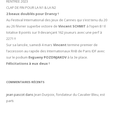
RENTREE 2023
CLAP DE FIN POUR LA N1 & LA N2
2 beaux doublés pour Drancy !
Au Festival International des Jeux de Cannes qui s’est tenu du 20
au 26 février superbe victoire de
Vincent SCHMIT
à l’open B ! Il
totalise 8 points sur 9 devançant 162 joueurs avec une perf à
2271 !!
Sur sa lancée, samedi 4 mars
Vincent
termine premier de
l’accession au rapide des Internationaux RnB de Paris IDF avec
sur le podium
Evgueny POZDNJAKOV
à la 3e place.
Félicitations à eux deux !
COMMENTAIRES RÉCENTS
jean pascot
dans
Jean Durpoix, fondateur du Cavalier Bleu, est
parti.